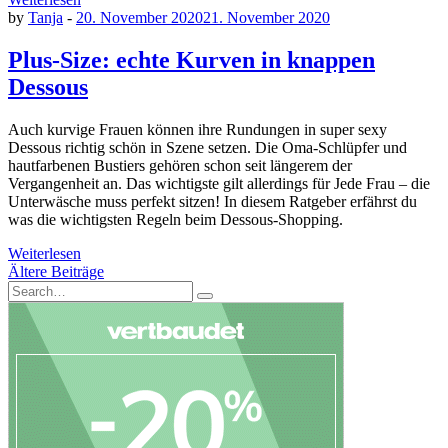
by
Tanja
-
20. November 2020
21. November 2020
Plus-Size: echte Kurven in knappen
Dessous
Auch kurvige Frauen können ihre Rundungen in super sexy
Dessous richtig schön in Szene setzen. Die Oma-Schlüpfer und
hautfarbenen Bustiers gehören schon seit längerem der
Vergangenheit an. Das wichtigste gilt allerdings für Jede Frau – die
Unterwäsche muss perfekt sitzen! In diesem Ratgeber erfährst du
was die wichtigsten Regeln beim Dessous-Shopping.
Weiterlesen
Beitragsnavigation
Ältere Beiträge
Search
Search
for: