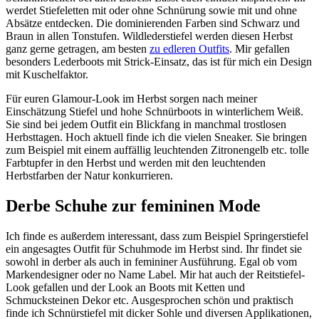
werdet Stiefeletten mit oder ohne Schnürung sowie mit und ohne
Absätze entdecken. Die dominierenden Farben sind Schwarz und
Braun in allen Tonstufen. Wildlederstiefel werden diesen Herbst
ganz gerne getragen, am besten
zu edleren Outfits
. Mir gefallen
besonders Lederboots mit Strick-Einsatz, das ist für mich ein Design
mit Kuschelfaktor.
Für euren Glamour-Look im Herbst sorgen nach meiner
Einschätzung Stiefel und hohe Schnürboots in winterlichem Weiß.
Sie sind bei jedem Outfit ein Blickfang in manchmal trostlosen
Herbsttagen. Hoch aktuell finde ich die vielen Sneaker. Sie bringen
zum Beispiel mit einem auffällig leuchtenden Zitronengelb etc. tolle
Farbtupfer in den Herbst und werden mit den leuchtenden
Herbstfarben der Natur konkurrieren.
Derbe Schuhe zur femininen Mode
Ich finde es außerdem interessant, dass zum Beispiel Springerstiefel
ein angesagtes Outfit für Schuhmode im Herbst sind. Ihr findet sie
sowohl in derber als auch in femininer Ausführung. Egal ob vom
Markendesigner oder no Name Label. Mir hat auch der Reitstiefel-
Look gefallen und der Look an Boots mit Ketten und
Schmucksteinen Dekor etc. Ausgesprochen schön und praktisch
finde ich Schnürstiefel mit dicker Sohle und diversen Applikationen,