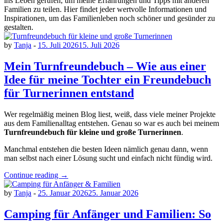
ins Leben gerufen, um meine Erfahrungen und Tipps mit anderen
Familien zu teilen. Hier findet jeder wertvolle Informationen und
Inspirationen, um das Familienleben noch schöner und gesünder zu
gestalten.
by
Tanja
-
15. Juli 2026
15. Juli 2026
Mein Turnfreundebuch – Wie aus einer
Idee für meine Tochter ein Freundebuch
für Turnerinnen entstand
Wer regelmäßig meinen Blog liest, weiß, dass viele meiner Projekte
aus dem Familienalltag entstehen. Genau so war es auch bei meinem
Turnfreundebuch für kleine und große Turnerinnen
.
Manchmal entstehen die besten Ideen nämlich genau dann, wenn
man selbst nach einer Lösung sucht und einfach nicht fündig wird.
„Mein
Continue reading
→
Turnfreundebuch
–
by
Tanja
-
25. Januar 2026
25. Januar 2026
Wie
aus
Camping für Anfänger und Familien: So
einer