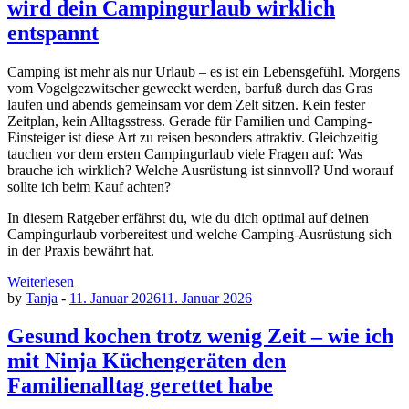
wird dein Campingurlaub wirklich
Idee
für
entspannt
meine
Tochter
Camping ist mehr als nur Urlaub – es ist ein Lebensgefühl. Morgens
ein
vom Vogelgezwitscher geweckt werden, barfuß durch das Gras
Freundebuch
laufen und abends gemeinsam vor dem Zelt sitzen. Kein fester
für
Zeitplan, kein Alltagsstress. Gerade für Familien und Camping-
Turnerinnen
Einsteiger ist diese Art zu reisen besonders attraktiv. Gleichzeitig
entstand“
tauchen vor dem ersten Campingurlaub viele Fragen auf: Was
brauche ich wirklich? Welche Ausrüstung ist sinnvoll? Und worauf
sollte ich beim Kauf achten?
In diesem Ratgeber erfährst du, wie du dich optimal auf deinen
Campingurlaub vorbereitest und welche Camping-Ausrüstung sich
in der Praxis bewährt hat.
Weiterlesen
by
Tanja
-
11. Januar 2026
11. Januar 2026
Gesund kochen trotz wenig Zeit – wie ich
mit Ninja Küchengeräten den
Familienalltag gerettet habe