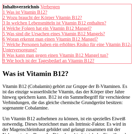
Inhaltsverzeichnis
Verbergen
1
Was ist Vitamin B12?
2
Wozu braucht der Körper Vitamin B12?
3
In welchen Lebensmitteln ist Vitamin B12 enthalten?
4
Welche Folgen hat ein Vitamin B12 Mangel?
5
Was sind die Ursachen eines Vitamin B12 Mangels?
6
Woran erkennt man einen Vitamin B12 Mangel?
7
Welche Personen haben ein erhöhtes Risiko für eine Vitamin B12-
Unterversorgung?
8
Was kann man gegen einen Vitamin B12 Mangel tun?
9
Wie hoch ist der Tagesbedarf an Vitamin B12?
Was ist Vitamin B12?
Vitamin B12 (Cobalamin) gehört zur Gruppe der B-Vitaminen. Es
ist das einzige wasserlösliche Vitamin, das der Körper über Jahre
hinweg speichern kann. B12 ist ein Sammelbegriff für verschiedene
Verbindungen, die das gleiche chemische Grundgerüst besitzen:
sogenannte Cobalamine.
Um Vitamin B12 aufnehmen zu können, ist ein spezielles Eiweiß
notwendig. Dieses bezeichnet man als Intrinsic-Faktor. Es wird in
der Magenschleimhaut gebildet und gelangt zusammen mit der