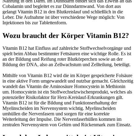
Nahrung in den Darm. Im Dünndarm bindet sich das Eiweiß an das
Cobalamin und begleitet es zur Dünndarmwand. Von dort aus
gelangt Vitamin B12 in den Blutkreislauf und schließlich in die
Leber. Die Aufnahme ist über verschiedene Wege möglich: Von
Injektionen bis zur Tablettenform.
Wozu braucht der Körper Vitamin B12?
Vitamin B12 hat Einfluss auf zahlreiche Stoffwechselvorgänge und
spielt beim Abbau bestimmter Fettsäuren eine wichtige Rolle. Es ist
an der Bildung und Reifung roter Blutkörperchen sowie an der
Bildung der DNA, also an Zellwachstum und Zellteilung, beteiligt.
Mithilfe von Vitamin B12 wird die im Körper gespeicherte Folsäure
in eine aktive Form umgewandelt und nutzbar gemacht. Gleichzeitig
wandelt das Vitamin die Aminosäure Homocystein in Methionin
um. Homocystein ist ein Stoffwechselzwischenprodukt, welches als
potenzieller Risikofaktor für Herz-Kreislauf-Erkrankungen gilt.
Vitamin B12 ist für die Bildung und Funktionserhaltung der
Myelinscheiden im Nervensystem wichtig. Myelinscheiden
umhüllen die Nervenfasern und sorgen für eine korrekte
Weiterleitung der Impulse. Die Nervenfaserhüllen kommen im
zentralen Nervensystem von Gehirn und Rückenmark zum Einsatz.