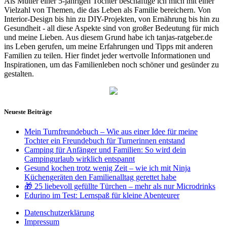
Als Mutter einer 5-jährigen Tochter beschäftige ich mich mit einer
Vielzahl von Themen, die das Leben als Familie bereichern. Von
Interior-Design bis hin zu DIY-Projekten, von Ernährung bis hin zu
Gesundheit - all diese Aspekte sind von großer Bedeutung für mich
und meine Lieben. Aus diesem Grund habe ich tanjas-ratgeber.de
ins Leben gerufen, um meine Erfahrungen und Tipps mit anderen
Familien zu teilen. Hier findet jeder wertvolle Informationen und
Inspirationen, um das Familienleben noch schöner und gesünder zu
gestalten.
Neueste Beiträge
Mein Turnfreundebuch – Wie aus einer Idee für meine
Tochter ein Freundebuch für Turnerinnen entstand
Camping für Anfänger und Familien: So wird dein
Campingurlaub wirklich entspannt
Gesund kochen trotz wenig Zeit – wie ich mit Ninja
Küchengeräten den Familienalltag gerettet habe
🎁 25 liebevoll gefüllte Türchen – mehr als nur Microdrinks
Edurino im Test: Lernspaß für kleine Abenteurer
Datenschutzerklärung
Impressum